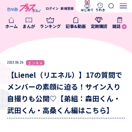
ログイン
新規登録
はじめて
りれき
ホーム
まんが
ランキング
記事&動画
定期購読
雑誌
2023.06.26
エンタメ
【Lienel（リエネル）】17の質問で
メンバーの素顔に迫る！サイン入り
自撮りも公開♡【弟組：森田くん・
武田くん・高桑くん編はこちら】