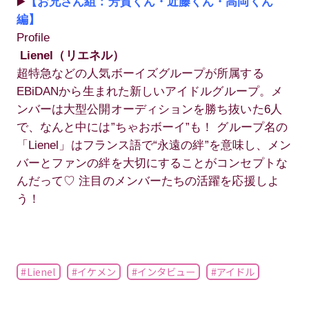
▶️
【お兄さん組：芳賀くん・近藤くん・高岡くん
編】
Profile
Lienel（リエネル）
超特急などの人気ボーイズグループが所属する
EBiDANから生まれた新しいアイドルグループ。メ
ンバーは大型公開オーディションを勝ち抜いた6人
で、なんと中には”ちゃおボーイ”も！ グループ名の
「Lienel」はフランス語で“永遠の絆”を意味し、メン
バーとファンの絆を大切にすることがコンセプトな
んだって♡ 注目のメンバーたちの活躍を応援しよ
う！
#Lienel
#イケメン
#インタビュー
#アイドル