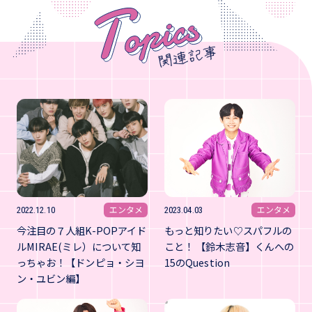
エンタメ
エンタメ
2022.12.10
2023.04.03
今注目の７人組K-POPアイド
もっと知りたい♡スパフルの
ルMIRAE(ミレ）について知
こと！ 【鈴木志音】くんへの
っちゃお！【ドンピョ・シヨ
15のQuestion
ン・ユビン編】