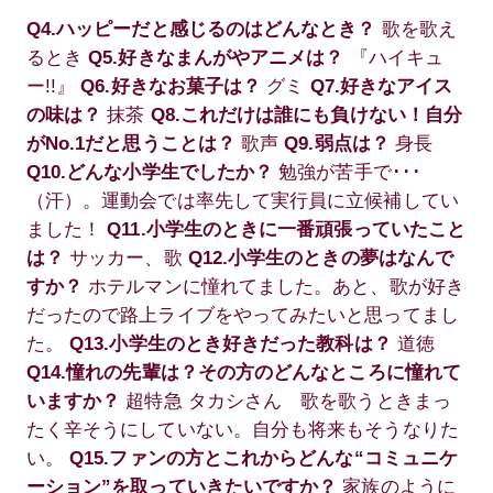
Q4.ハッピーだと感じるのはどんなとき？
歌を歌え
るとき
Q5.好きなまんがやアニメは？
『ハイキュ
ー!!』
Q6.好きなお菓子は？
グミ
Q7.好きなアイス
の味は？
抹茶
Q8.これだけは誰にも負けない！自分
がNo.1だと思うことは？
歌声
Q9.弱点は？
身長
Q10.どんな小学生でしたか？
勉強が苦手で･･･
（汗）。運動会では率先して実行員に立候補してい
ました！
Q11.小学生のときに一番頑張っていたこと
は？
サッカー、歌
Q12.小学生のときの夢はなんで
すか？
ホテルマンに憧れてました。あと、歌が好き
だったので路上ライブをやってみたいと思ってまし
た。
Q13.小学生のとき好きだった教科は？
道徳
Q14.憧れの先輩は？その方のどんなところに憧れて
いますか？
超特急 タカシさん 歌を歌うときまっ
たく辛そうにしていない。自分も将来もそうなりた
い。
Q15.ファンの方とこれからどんな“コミュニケ
ーション”を取っていきたいですか？
家族のように