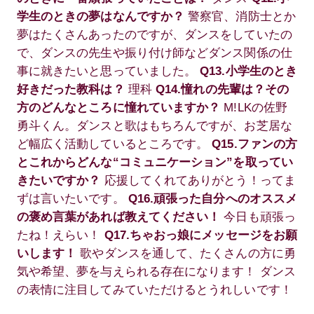
学生のときの夢はなんですか？
警察官、消防士とか
夢はたくさんあったのですが、ダンスをしていたの
で、ダンスの先生や振り付け師などダンス関係の仕
事に就きたいと思っていました。
Q13.小学生のとき
好きだった教科は？
理科
Q14.憧れの先輩は？その
方のどんなところに憧れていますか？
M!LKの佐野
勇斗くん。ダンスと歌はもちろんですが、お芝居な
ど幅広く活動しているところです。
Q15.ファンの方
とこれからどんな“コミュニケーション”を取ってい
きたいですか？
応援してくれてありがとう！ってま
ずは言いたいです。
Q16.頑張った自分へのオススメ
の褒め言葉があれば教えてください！
今日も頑張っ
たね！えらい！
Q17.ちゃおっ娘にメッセージをお願
いします！
歌やダンスを通して、たくさんの方に勇
気や希望、夢を与えられる存在になります！ ダンス
の表情に注目してみていただけるとうれしいです！