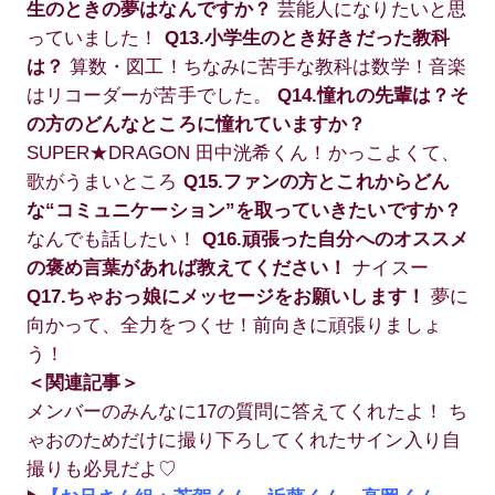
生のときの夢はなんですか？
芸能人になりたいと思
っていました！
Q13.小学生のとき好きだった教科
は？
算数・図工！ちなみに苦手な教科は数学！音楽
はリコーダーが苦手でした。
Q14.憧れの先輩は？そ
の方のどんなところに憧れていますか？
SUPER★DRAGON 田中洸希くん！かっこよくて、
歌がうまいところ
Q15.ファンの方とこれからどん
な“コミュニケーション”を取っていきたいですか？
なんでも話したい！
Q16.頑張った自分へのオススメ
の褒め言葉があれば教えてください！
ナイスー
Q17.ちゃおっ娘にメッセージをお願いします！
夢に
向かって、全力をつくせ！前向きに頑張りましょ
う！
＜関連記事＞
メンバーのみんなに17の質問に答えてくれたよ！ ち
ゃおのためだけに撮り下ろしてくれたサイン入り自
撮りも必見だよ♡