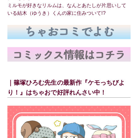
ミルモが好きなリルムは、なんとあたしが片思いして
いる結木（ゆうき）くんの家に住みついて!?
｜篠塚ひろむ先生の最新作『ケモっちびよ
り！』はちゃおで好評れんさい中！