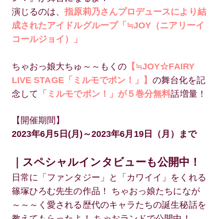
演じるのは、
指原莉乃さんプロデュースにより結
成されたアイドルグループ「≒JOY（ニアリーイ
コールジョイ）」
ちゃおっ娘大ちゅ～～もくの
【≒JOY☆FAIRY
LIVE STAGE「ミルモでポン！」】
の舞台化を記
念して
「ミルモでポン！」が５巻分無料
話増量！
【開催期間】
2023年6月5日(月)～2023年6月19日（月）まで
｜スペシャルインタビューも公開中！
日常に「ファンタジー」と「カワイイ」をくれる
篠塚ひろむ先生の作品！ ちゃおっ娘たちになが
～～～く愛される歴代のキャラたちの誕生秘話を
教えてもらったよ！ ちゃおランドで公開中！