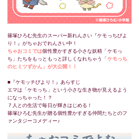
篠塚ひろむ先生のスーパー新れんさい『ケモっちびよ
り！』がちゃおでれんさい中！
ちゃおコミでは
個性豊かすぎる小さな妖精「ケモっ
ち」たちをもっともっと詳しくなれちゃう「
ケモっち
のヒミツずかん」が大公開！！
■『ケモッチびより！』あらすじ
エマは「ケモっち」という小さな生き物が見えるよう
になっちゃった！？
７人との生活で毎日が輝きはじめる！
篠塚ひろむ先生が贈る個性豊かすぎる仲間たちとのフ
ァンタジーコメディー♪