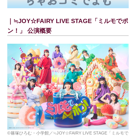
｜≒JOY☆FAIRY LIVE STAGE「ミルモでポ
ン！」 公演概要
©篠塚ひろむ・小学館／≒JOY☆FAIRY LIVE STAGE「ミルモで