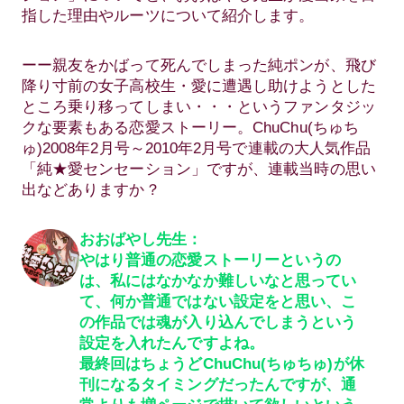
指した理由やルーツについて紹介します。
ーー親友をかばって死んでしまった純ポンが、飛び
降り寸前の女子高校生・愛に遭遇し助けようとした
ところ乗り移ってしまい・・・というファンタジッ
クな要素もある恋愛ストーリー。ChuChu(ちゅち
ゅ)2008年2月号～2010年2月号で連載の大人気作品
「純★愛センセーション」ですが、連載当時の思い
出などありますか？
おおばやし先生：
やはり普通の恋愛ストーリーというの
は、私にはなかなか難しいなと思ってい
て、何か普通ではない設定をと思い、こ
の作品では魂が入り込んでしまうという
設定を入れたんですよね。
最終回はちょうどChuChu(ちゅちゅ)が休
刊になるタイミングだったんですが、通