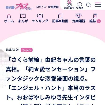
ログイン
新規登録
はじめて
りれき
ホーム
まんが
ランキング
記事&動画
定期購読
雑誌
2023.12.06
ちゃお
「さくら前線」由紀ちゃんの言葉の
真相。「純★愛センセーション」フ
ァンタジックな恋愛漫画の視点。
「エンジェル・ハント」本当のラス
ト。おおばやしみゆき先生インタビ