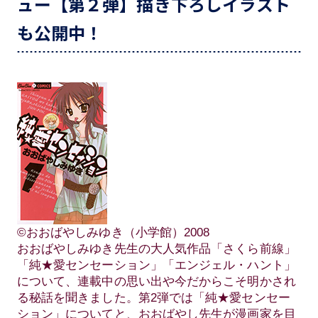
ュー【第２弾】描き下ろしイラスト
も公開中！
©︎おおばやしみゆき（小学館）2008
おおばやしみゆき先生の大人気作品「さくら前線」
「純★愛センセーション」「エンジェル・ハント」
について、連載中の思い出や今だからこそ明かされ
る秘話を聞きました。第2弾では「純★愛センセー
ション」についてと、おおばやし先生が漫画家を目