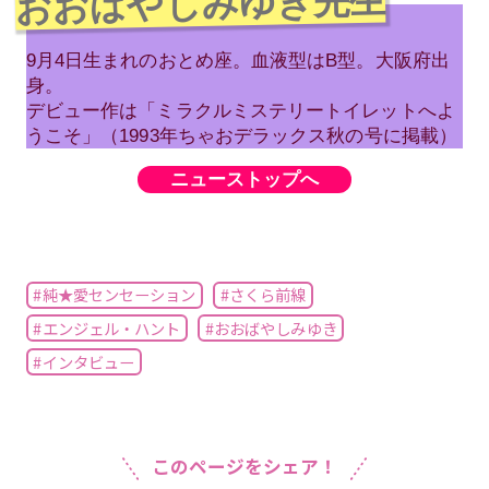
おおばやしみゆき先生
9月4日生まれのおとめ座。血液型はB型。大阪府出
身。
デビュー作は「ミラクルミステリートイレットへよ
うこそ」（1993年ちゃおデラックス秋の号に掲載）
ニューストップへ
#純★愛センセーション
#さくら前線
#エンジェル・ハント
#おおばやしみゆき
#インタビュー
このページをシェア！