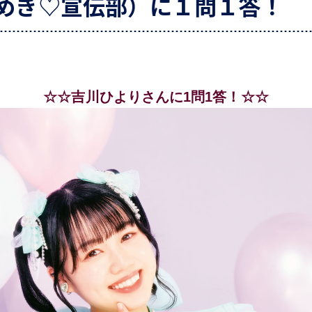
きめき♡宣伝部）に１問１答！
☆☆吉川ひよりさんに1問1答！☆☆