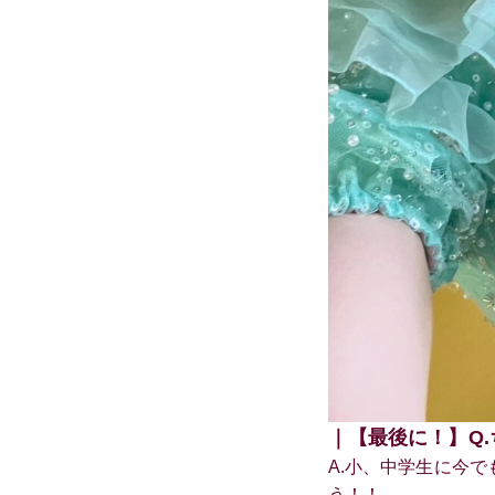
｜【最後に！】Q
A.小、中学生に今
う！！