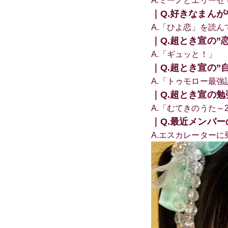
A.ミーノとエリーゼ
｜Q.好きなまん
A.「ひよ恋」を読ん
｜Q.超とき宣の”
A.「ギュッと！」
｜Q.超とき宣の”
A.「トゥモロー最強
｜Q.超とき宣の勉
A.「むてきのうた～20
｜Q.最近メンバ
A.エスカレーター