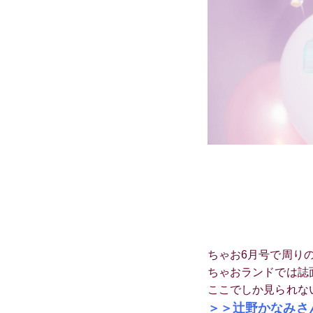
ちゃお6月号で周り
ちゃおランドでは誌
ここでしか見られな
＞＞辻野かなみさ