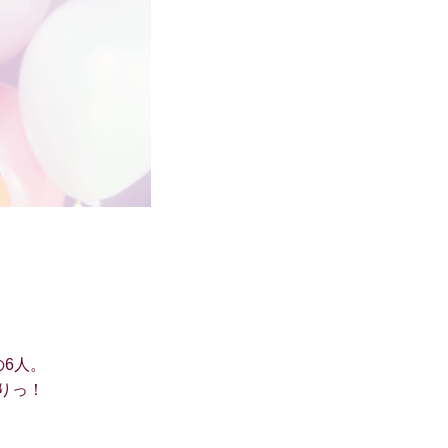
6人。
りっ！