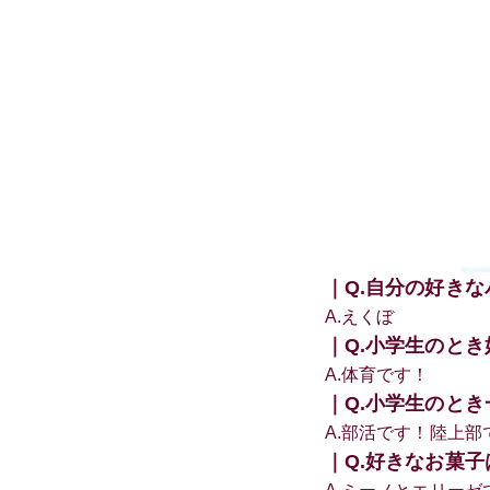
｜Q.自分の好き
A.えくぼ
｜Q.小学生のと
A.体育です！
｜Q.小学生のと
A.部活です！陸上
｜Q.好きなお菓子