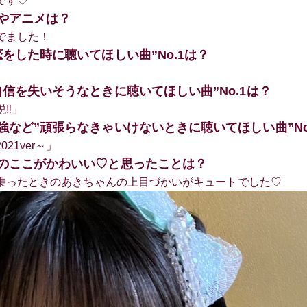
です♡
がやアニメは？
でました！
恋をした時に聴いてほしい曲”No.1は？
自信を失いそうなときに聴いてほしい曲”No.1は？
説‼」
強など”頑張らなきゃいけないときに聴いてほしい曲”No
21ver～」
ーのここがかわいい♡と思ったことは？
に乗ったときのあきちゃんの上目づかいがキュートでした♡