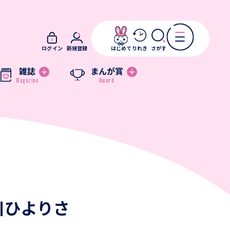
ログイン
新規登録
はじめて
りれき
さがす
雑誌
まんが賞
川ひよりさ