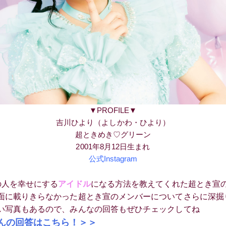
▼PROFILE▼
吉川ひより（よしかわ・ひより）
超ときめき♡グリーン
2001年8月12日生まれ
公式Instagram
の人を幸せにする
アイドル
になる方法を教えてくれた超とき宣の
面に載りきらなかった超とき宣のメンバーについてさらに深掘
い写真もあるので、みんなの回答もぜひチェックしてね
んの回答はこちら！＞＞