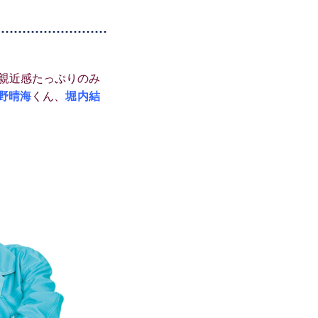
親近感たっぷりのみ
野晴海
くん、
堀内結