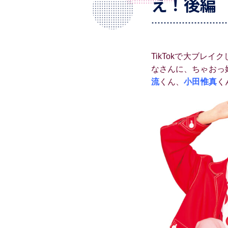
え！後編
TikTokで大ブレイク
なさんに、ちゃおっ
流
くん、
小田惟真
く