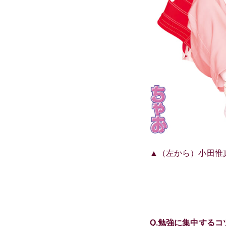
▲（左から）小田惟
Q.
勉強に集中するコ