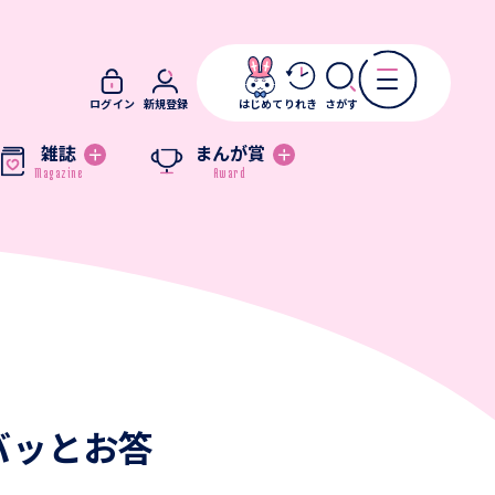
ログイン
新規登録
はじめて
りれき
さがす
雑誌
まんが賞
バッとお答