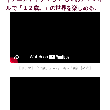
ルで「１２歳。」の世界を楽しめる♪
【ドラマ】『12歳。』～花日編～ 前編 【公式】