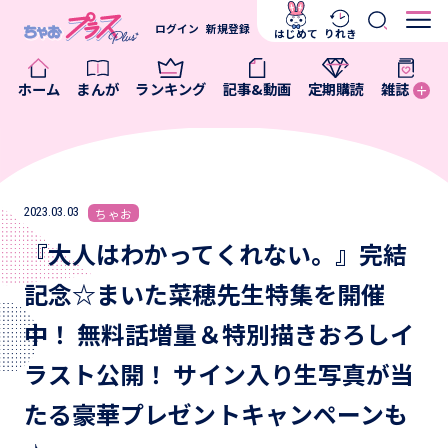
ログイン
新規登録
はじめて
りれき
ホーム
まんが
ランキング
記事&動画
定期購読
雑誌
2023.03.03
ちゃお
『大人はわかってくれない。』完結
記念☆まいた菜穂先生特集を開催
中！ 無料話増量＆特別描きおろしイ
ラスト公開！ サイン入り生写真が当
たる豪華プレゼントキャンペーンも