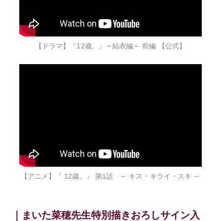
【ドラマ】『12歳。』～結衣編～ 前編 【公式】
【アニメ】『 12歳。』 第1話 ～ キス・キライ・スキ ～
｜まいた菜穂先生特別描きおろしサイン入