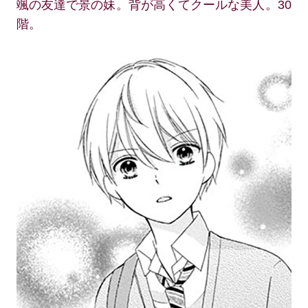
颯の友達で景の妹。背が高くてクールな美人。30
階。