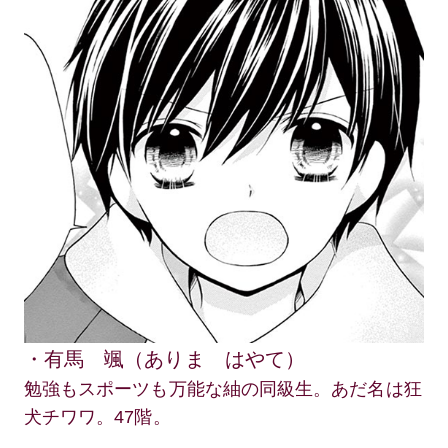
・有馬 颯（ありま はやて）
勉強もスポーツも万能な紬の同級生。あだ名は狂
犬チワワ。47階。