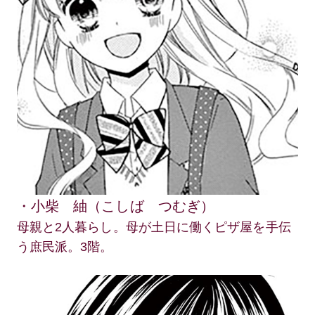
・小柴 紬（こしば つむぎ）
母親と2人暮らし。母が土日に働くピザ屋を手伝
う庶民派。3階。