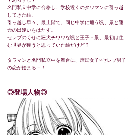
名門私立中学に合格し、学校近くのタワマンに引っ越
してきた紬。
引っ越し早々、最上階で、同じ中学に通う颯、景と運
命の出逢いをはたす。
セレブのくせに狂犬チワワな颯と王子・景、最初は住
む世界が違うと思っていた紬だけど？
タワマンと名門私立中を舞台に、庶民女子×セレブ男子
の恋が始まる－！
◎登場人物◎