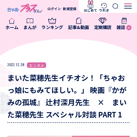
ログイン
新規登録
はじめて
りれき
ホーム
まんが
ランキング
記事&動画
定期購読
雑誌
2022.12.28
エンタメ
まいた菜穂先生イチオシ！「ちゃお
っ娘にもみてほしい。」 映画『かが
みの孤城』 辻村深月先生 × まい
た菜穂先生 スペシャル対談 PART 1