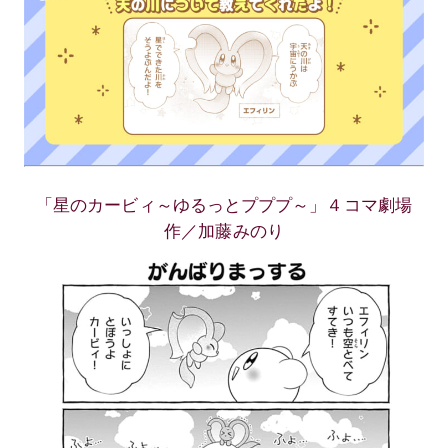
「星のカービィ～ゆるっとプププ～」４コマ劇場
作／加藤みのり