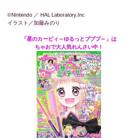
©Nintendo ／ HAL Laboratory.Inc
イラスト／加藤みのり
「星のカービィ～ゆるっとプププ～」は
ちゃおで大人気れんさい中！