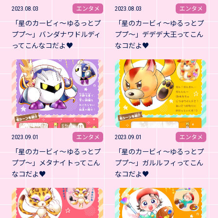
エンタメ
エンタメ
2023.08.03
2023.08.03
「星のカービィ～ゆるっとプ
「星のカービィ～ゆるっとプ
ププ～」バンダナワドルディ
ププ～」デデデ大王ってこん
ってこんなコだよ♥
なコだよ♥
エンタメ
エンタメ
2023.09.01
2023.09.01
「星のカービィ～ゆるっとプ
「星のカービィ～ゆるっとプ
ププ～」メタナイトってこん
ププ～」ガルルフィってこん
なコだよ♥
なコだよ♥