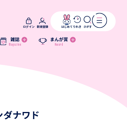
ログイン
新規登録
はじめて
りれき
さがす
雑誌
まんが賞
ンダナワド