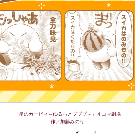
「星のカービィ～ゆるっとプププ～」４コマ劇場
作／加藤みのり