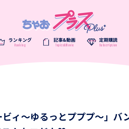
ランキング
記事&動画
定期購読
ービィ～ゆるっとプププ～」バ