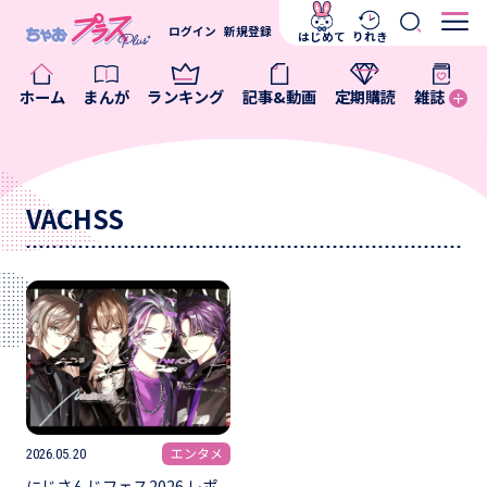
ログイン
新規登録
はじめて
りれき
ホーム
まんが
ランキング
記事&動画
定期購読
雑誌
VACHSS
エンタメ
2026.05.20
にじさんじフェス2026 レポ