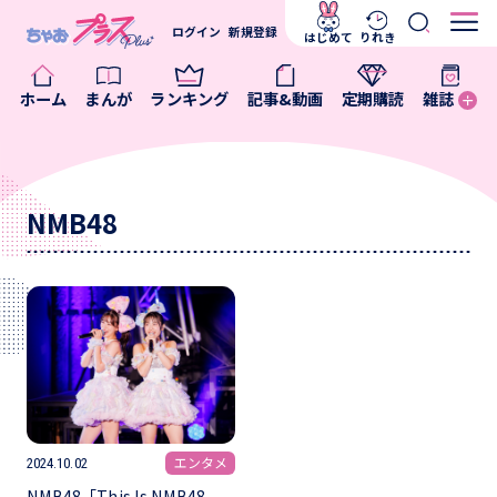
ログイン
新規登録
はじめて
りれき
ホーム
まんが
ランキング
記事&動画
定期購読
雑誌
NMB48
エンタメ
2024.10.02
NMB48「This Is NMB48