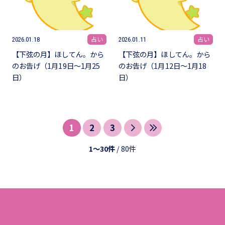
占い
占い
2026.01.18
2026.01.11
【下弦の月】ほしてん。から
【下弦の月】ほしてん。から
のお告げ（1月19日～1月25
のお告げ（1月12日～1月18
日）
日）
1
2
3
1〜30件
/ 80件