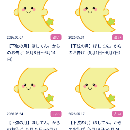
占い
占い
2026.06.07
2026.05.31
【下弦の月】ほしてん。から
【下弦の月】ほしてん。から
のお告げ（6月8日～6月14
のお告げ（6月1日～6月7日）
日）
占い
占い
2026.05.24
2026.05.17
【下弦の月】ほしてん。から
【下弦の月】ほしてん。から
のお告げ（5月25日～5月31
のお告げ（5月18日～5月24