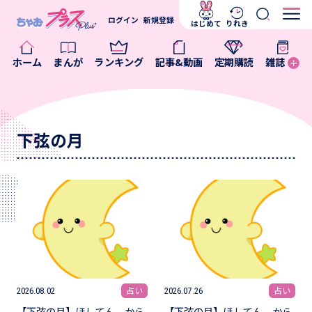
ログイン
新規登録
はじめて
りれき
ホーム
まんが
ランキング
記事&動画
定期購読
雑誌
下弦の月
占い
占い
2026.08.02
2026.07.26
【下弦の月】ほしてん。から
【下弦の月】ほしてん。から