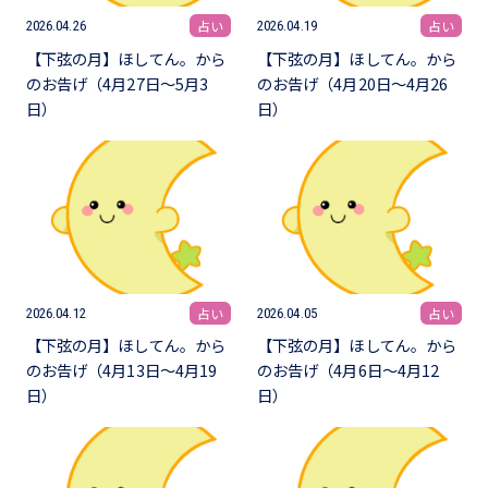
占い
占い
2026.04.26
2026.04.19
【下弦の月】ほしてん。から
【下弦の月】ほしてん。から
のお告げ（4月27日～5月3
のお告げ（4月20日～4月26
日）
日）
占い
占い
2026.04.12
2026.04.05
【下弦の月】ほしてん。から
【下弦の月】ほしてん。から
のお告げ（4月13日～4月19
のお告げ（4月6日～4月12
日）
日）