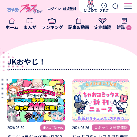
ログイン
新規登録
はじめて
りれき
ホーム
まんが
ランキング
記事&動画
定期購読
雑誌
JKおやじ！
まんがNews
コミックス発売情報
2026.05.20
2024.06.26
ミニキャラギャグまつり200
ちゃおコミックス６月刊発売