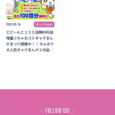
まんがNews
2023.05.16
どどーんと１００話無料料話
増量☆ちゃおコミギャグまん
がまつり開催中！！ ちゃおで
大人気ギャグまんが３作品…
FOLLOW US!