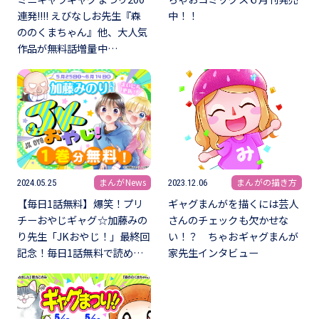
連発!!!! えびなしお先生『森
中！！
ののくまちゃん』他、大人気
作品が無料話増量中…
まんがNews
まんがの描き方
2024.05.25
2023.12.06
【毎日1話無料】爆笑！プリ
ギャグまんがを描くには芸人
チーおやじギャグ☆加藤みの
さんのチェックも欠かせな
り先生「JKおやじ！」最終回
い！？ ちゃおギャグまんが
記念！毎日1話無料で読め…
家先生インタビュー