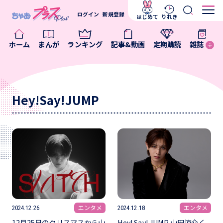
ログイン
新規登録
はじめて
りれき
ホーム
まんが
ランキング
記事&動画
定期購読
雑誌
Hey!Say!JUMP
エンタメ
エンタメ
2024.12.26
2024.12.18
12月25日のクリスマスから山
Hey! Say! JUMP 山田涼介く