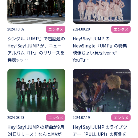
エンタメ
エンタメ
2024.10.09
2024.09.20
シングル『UMP』で超話題の
Hey! Say! JUMP の
Hey! Say! JUMP が、ニュー
NewSingle『UMP』の特典
アルバム『H⁺』のリリースを
映像ちょい見せ!ver. が
発表✨✨…
YouTu…
エンタメ
エンタメ
2024.08.23
2024.07.19
Hey! Say! JUMP の新曲が9月
Hey! Say! JUMP のライブツ
24日リリース！なんとMVが
アー「PULL UP!」の裏側を