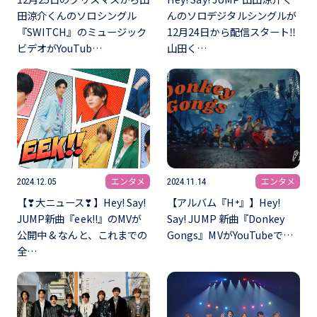
田涼介くんのソロシングル
んのソロデジタルシングルが
『SWITCH』のミュージック
12月24日から配信スタート‼️
ビデオがYouTub…
山田く…
エンタメ
エンタメ
2024.12.05
2024.11.14
【❣大ニュース❣】Hey! Say!
【アルバム『H⁺』】Hey!
JUMP新曲『eek!!』のMVが
Say! JUMP 新曲『Donkey
公開中 & なんと、これまでの
Gongs』MVがYouTubeで…
全…