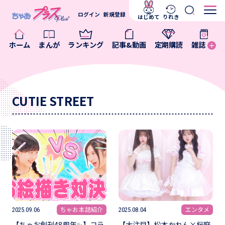
ログイン
新規登録
はじめて
りれき
ホーム
まんが
ランキング
記事&動画
定期購読
雑誌
CUTIE STREET
ちゃお本誌紹介
エンタメ
2025.09.06
2025.08.04
【ちゃお創刊48周年✨】コラ
【大注目】松本かれん×桜庭