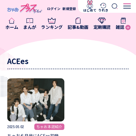
ログイン
新規登録
はじめて
りれき
ホーム
まんが
ランキング
記事&動画
定期購読
雑誌
ACEes
ちゃお本誌紹介
2025.05.02
ちゃお６月号にACEes初登