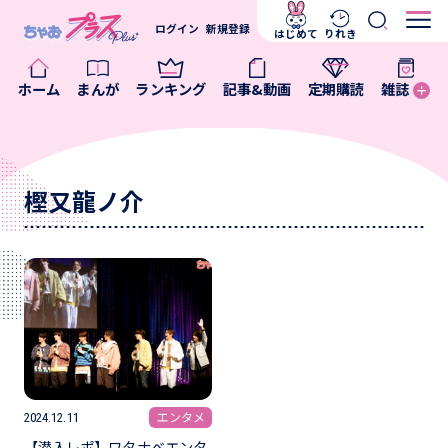
ログイン
新規登録
はじめて
りれき
ホーム
まんが
ランキング
記事&動画
定期購読
雑誌
樫又龍ノ介
エンタメ
2024.12.11
【潜入レポ】ワタナベエンタ