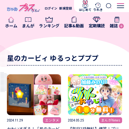
ログイン
新規登録
はじめて
りれき
ホーム
まんが
ランキング
記事&動画
定期購読
雑誌
星のカービィ ゆるっとプププ
エンタメ
まんがNews
2024.11.29
2024.05.25
かわいすぎる！「星のカービ
【毎日1話無料】爆笑！プリ