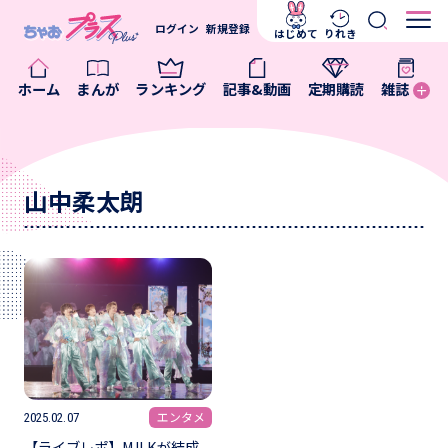
ログイン
新規登録
はじめて
りれき
ホーム
まんが
ランキング
記事&動画
定期購読
雑誌
山中柔太朗
エンタメ
2025.02.07
【ライブレポ】M!LKが結成