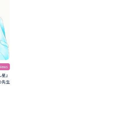
ews
ん星』
の先生