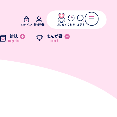
ログイン
新規登録
はじめて
りれき
さがす
雑誌
まんが賞