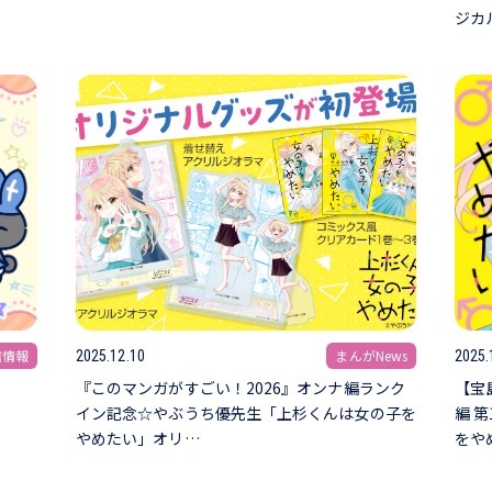
ジカ
信情報
まんがNews
2025.12.10
2025.
『このマンガがすごい！2026』オンナ編ランク
【宝
イン記念☆やぶうち優先生「上杉くんは女の子を
編 
やめたい」オリ…
をや