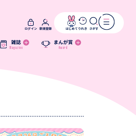
ログイン
新規登録
はじめて
りれき
さがす
雑誌
まんが賞