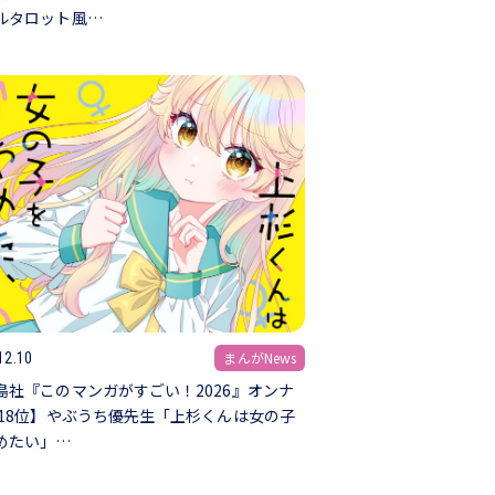
ルタロット風…
まんがNews
12.10
島社『このマンガがすごい！2026』オンナ
第18位】やぶうち優先生「上杉くんは女の子
めたい」…