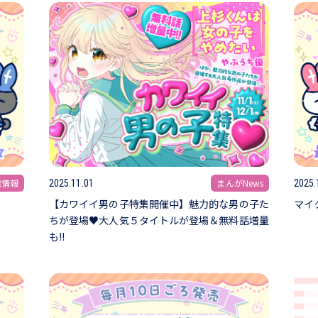
信情報
まんがNews
2025.11.01
2025.
【カワイイ男の子特集開催中】魅力的な男の子た
マイ
ちが登場♥大人気５タイトルが登場＆無料話増量
も!!