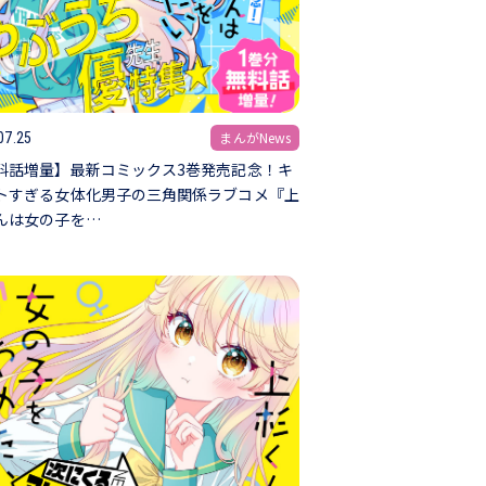
まんがNews
07.25
料話増量】最新コミックス3巻発売記念！キ
トすぎる女体化男子の三角関係ラブコメ『上
んは女の子を…