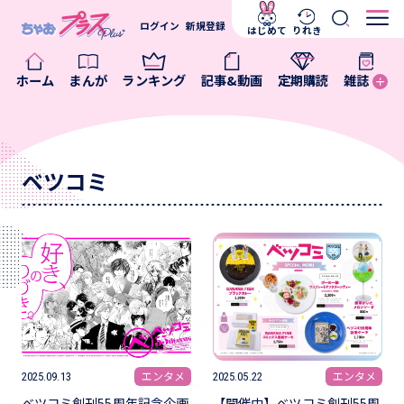
ログイン
新規登録
はじめて
りれき
ホーム
まんが
ランキング
記事&動画
定期購読
雑誌
ベツコミ
エンタメ
エンタメ
2025.09.13
2025.05.22
ベツコミ創刊55周年記念企画
【開催中】ベツコミ創刊55周