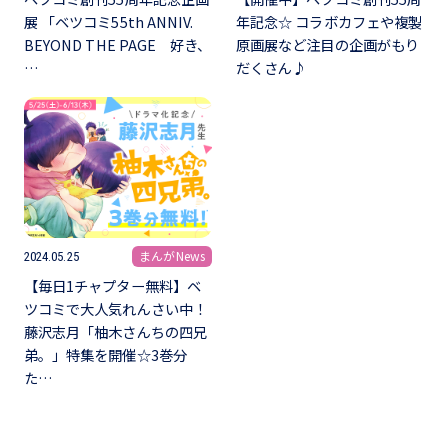
展 「ベツコミ55th ANNIV.
年記念☆ コラボカフェや複製
BEYOND THE PAGE 好き、
原画展など注目の企画がもり
…
だくさん♪
まんがNews
2024.05.25
【毎日1チャプター無料】ベ
ツコミで大人気れんさい中！
藤沢志月「柚木さんちの四兄
弟。」特集を開催☆3巻分
た…