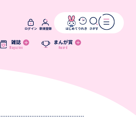
ログイン
新規登録
はじめて
りれき
さがす
雑誌
まんが賞