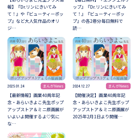
報】『Dr.リンにきいてみ
ップ』『Dr.リンにきいてみ
て！』や『ビューティーポッ
て！』『ビューティーポッ
プ』など大人気作品のオリ
プ』の各2巻分毎日無料で
ジ…
読…
まんがNews
まんがNews
2025.01.24
2024.12.27
【最新情報】画業40周年記
【開催決定】画業40周年記
念・あらいきよこ先生ポップ
念・あらいきよこ先生ポップ
アップストア＆ミニ原画展が
アップストア＆ミニ原画展が
いよいよ開催するよ♡気に
2025年2月1日より開催…
な…