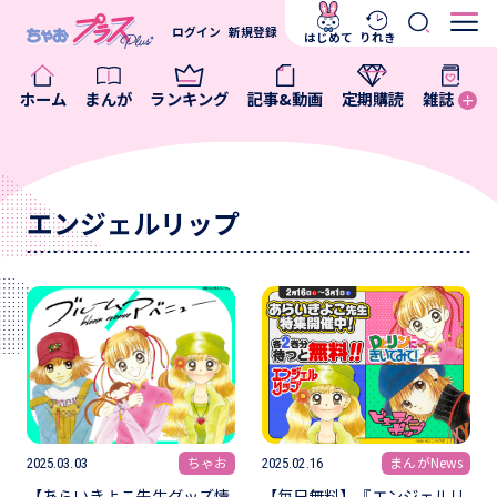
ログイン
新規登録
はじめて
りれき
ホーム
まんが
ランキング
記事&動画
定期購読
雑誌
エンジェルリップ
ちゃお
まんがNews
2025.03.03
2025.02.16
【あらいきよこ先生グッズ情
【毎日無料】『エンジェルリ