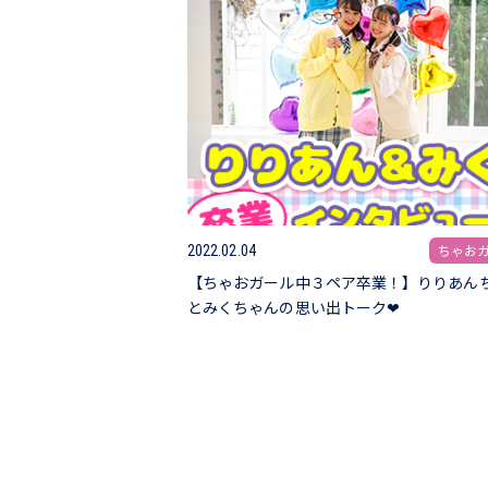
ちゃお
2022.02.04
【ちゃおガール中３ペア卒業！】りりあん
とみくちゃんの思い出トーク❤