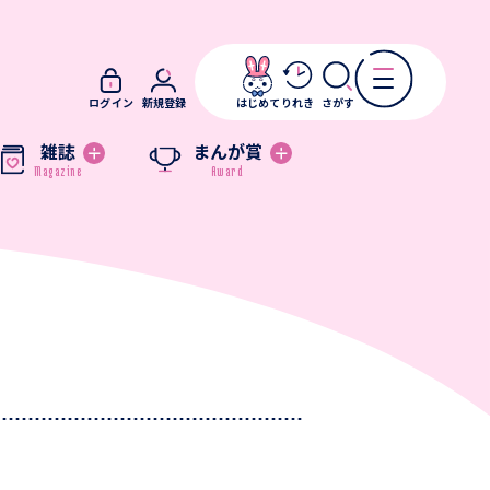
ログイン
新規登録
はじめて
りれき
さがす
雑誌
まんが賞