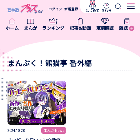
ログイン
新規登録
はじめて
りれき
ホーム
まんが
ランキング
記事&動画
定期購読
雑誌
まんぷく！熊猫亭 番外編
まんがNews
2024.10.28
ハッピーハロウィン☆新作