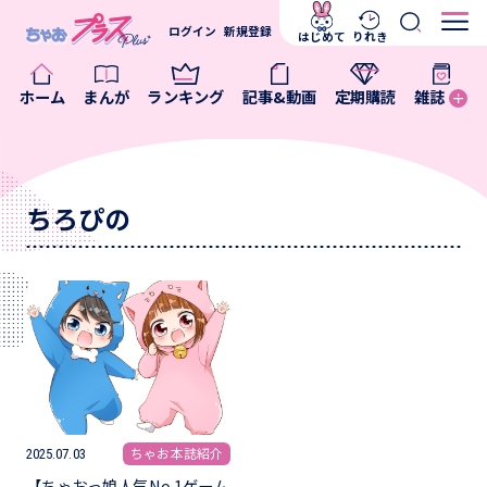
ログイン
新規登録
はじめて
りれき
ホーム
まんが
ランキング
記事&動画
定期購読
雑誌
ちろぴの
ちゃお本誌紹介
2025.07.03
【ちゃおっ娘人気No.1ゲーム