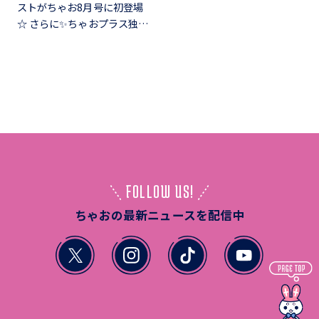
ストがちゃお8月号に初登場
☆ さらに✨ちゃおプラス独…
FOLLOW US!
ちゃおの最新ニュースを配信中