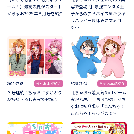
ーム！】最高の夏がスタート
写で登場‼】最強エンタメ王
🌞ちゃお2025年８月号を紹介
子からのアドバイス🧡キラキ
ラハッピー夏休みにするコ
ツ…
ちゃお本誌紹介
ちゃお本誌紹介
2025.07.03
2025.07.03
３号連続！ちゃおにすとぷり
【ちゃおっ娘人気No.1ゲーム
が撮り下ろし実写で登場♡
実況者🎮】「ちろぴの」がち
ゃおに初登場✨「こんちゃ！
こんちゃ！ちろぴのです…