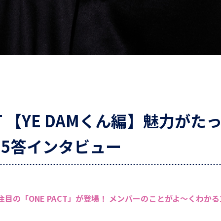
CT 【YE DAMくん編】魅力が
15答インタビュー
目の「ONE PACT」が登場！ メンバーのことがよ〜くわかる