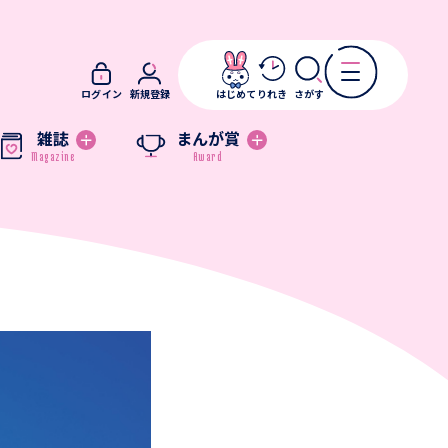
ログイン
新規登録
はじめて
りれき
さがす
雑誌
まんが賞