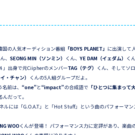
韓国の人気オーディション番組
「BOYS PLANET」
に出演して
くん、
SEONG MIN（ソンミン）
くん、
YE DAM（イェダム）
く
」出身で元Ciipherのメンバー
TAG（テグ）
くん、そしてソ
ジェイ・チャン）
くんの5人組グループだよ。
う名前は、
“one”
と
“impact”
の合成語で
「ひとつに集まって
るんだって。
ンネルには「G.O.A.T」と「Hot Stuff」という曲のパフォー
NG WOO
くんが登場！ パフォーマンス力に定評があり、楽曲