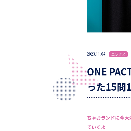
2023.11.04
エンタメ
ONE PA
った15問
ちゃおランドに今大注
ていくよ。