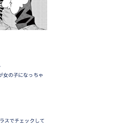
。
が女の子になっちゃ
プラスでチェックして