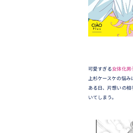
可愛すぎる
女体化男
上杉ケースケの悩み
ある日、片想いの相
いてしまう。