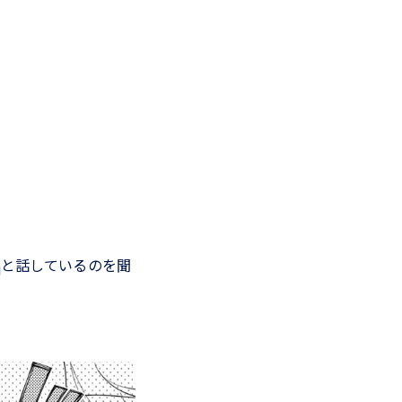
」
と話しているのを聞