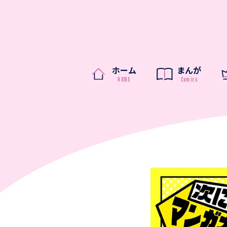
ホーム
まんが