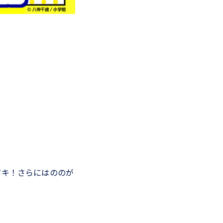
ドキ！さらにはののが