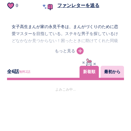
0
ファンレターを送る
女子高生まんが家の永見千冬は、まんがづくりのために恋
愛マスターを目指している。ステキな男子を探しているけ
どなかなか見つからない！困ったときに助けてくれた同級
生の秋葉くんがだんだん気になり始めて…。
もっと見る
全
6
話
新着順
最初から
無料
2
話
よみこみ中...