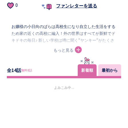
ファンレターを送る
0
お嬢様の小日向のばらは高校生になり自立した生活をする
ため家の近くの高校に編入！外の世界はすべてが新鮮でド
キドキの毎日♪ 新しい学校は噂に聞く”ヤンキー”がたくさ
んいる…！？！？転校初日からヤンキーに絡まれていると
もっと見る
助けてくれたのは一段と派手な男の子で…
全
14
話
新着順
最初から
無料
8
話
よみこみ中...