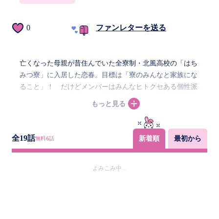
0
ファンレターを送る
亡くなった母親が昔住んでいた全寮制・北風高校の「はち
みつ寮」に入居した恋春。目標は「寮のみんなと家族にな
ること」！ だけどメンバーはみんなヒトクセある個性派
ばかり。寮のみんなと心を通わせたい恋春が出る行動は
もっと見る
――！？ 男女4人ひとつ屋根のした★涙はわけあい、笑
顔がひろがる――ちょっぴり恋も生まれる予感…！？ ドキ
ドキわくわく同居ライフ！！
全
19
話
新着順
最初から
無料
6
話
よみこみ中...