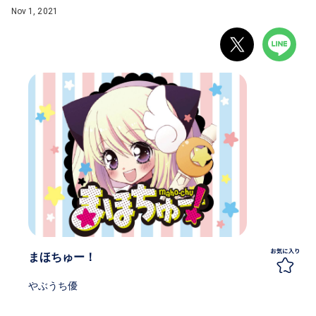
Nov 1, 2021
まほちゅー！
やぶうち優