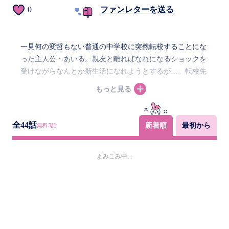
0
ファンレターを送る
一見何の変哲もない普通の中学校に突然転校することにな
った主人公・あいる。親友と離ればなれになるショックを
受けながらなんとか新生活になれようとするが…。転校先
の真秀等場（まほらば）学園は、”マホ”とよばれる魔法の
もっと見る
ような特殊能力の持ち主が集まる学校だった…！風を操る
能力、相手の心を読む能力、瞬間移動の能力、様々な能力
が飛び交う中、主人公・あいるの能力はいったいなんなの
全
44
話
新着順
最初から
無料
3
話
か？自分の能力もわからぬまま、なにやら学園の危機に巻
き込まれていって…。 友情あり、ギャグありのファンタ
よみこみ中...
ジー学園まんが