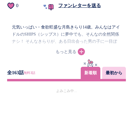
0
ファンレターを送る
元気いっぱい・食欲旺盛な月島きらり14歳。みんなはアイ
ドルのSHIPS（シップス）に夢中でも、そんなの全然関係
ナシ！ そんなきらりが、ある日出会った男の子に一目ぼ
れ。なんと彼の正体はSHIPSの星司（せいじ）だった！
もっと見る
星司に近づきたいと思ったきらりは、全世界に向けて「ア
イドル宣言」しちゃった!?
全
163
話
新着順
最初から
無料
3
話
よみこみ中...