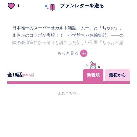
0
ファンレターを送る
日本唯一のスーパーオカルト雑誌「ムー」と「ちゃお」、
まさかのコラボが実現！！ 小学館ちゃお編集部。――の
隣の会議室にひっそりと誕生した新しい部署「ちゃお不思
議クラブ」。ちゃお読者が編集者になって、世の中の「不
もっと見る
思議」を調査する。今日も、「不思議クラブ」の元に奇妙
で不思議なおたよりが届く…
全
18
話
新着順
最初から
無料
6
話
よみこみ中...