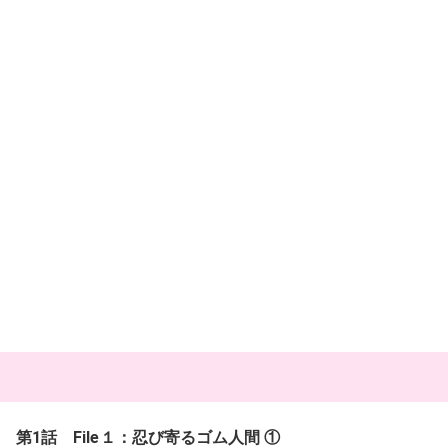
第1話 File１：忍び寄るゴム人間 ①