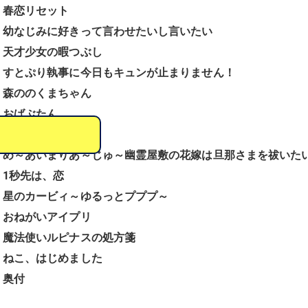
春恋リセット
幼なじみに好きって言わせたいし言いたい
天才少女の暇つぶし
すとぷり執事に今日もキュンが止まりません！
森ののくまちゃん
おばぶたん
溺愛ロワイヤル
め～あいまりあ～じゅ～幽霊屋敷の花嫁は旦那さまを祓いた
1秒先は、恋
星のカービィ～ゆるっとプププ～
おねがいアイプリ
魔法使いルピナスの処方箋
ねこ、はじめました
奥付