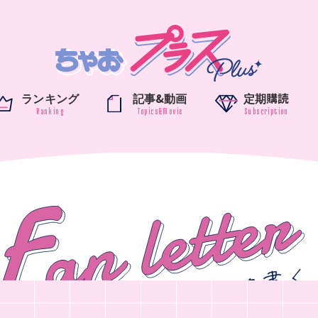
ランキング
記事&動画
定期購読