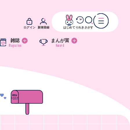
ログイン
新規登録
はじめて
りれき
さがす
雑誌
まんが賞