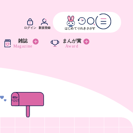
ログイン
新規登録
はじめて
りれき
さがす
雑誌
まんが賞