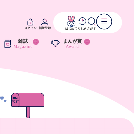
ログイン
新規登録
はじめて
りれき
さがす
雑誌
まんが賞