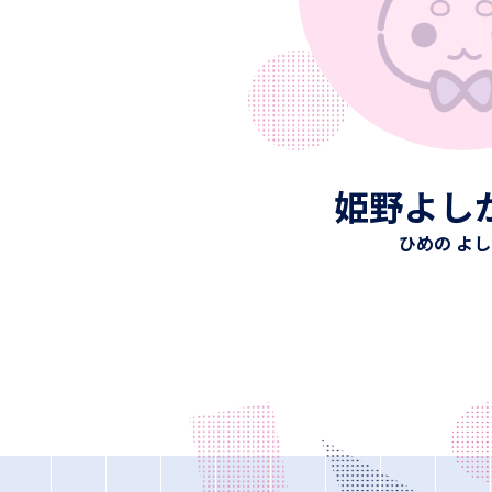
姫野よし
ひめの よ