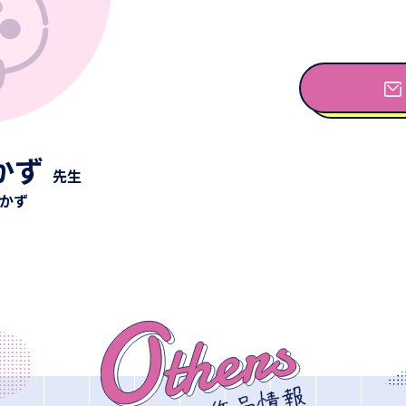
かず
先生
しかず