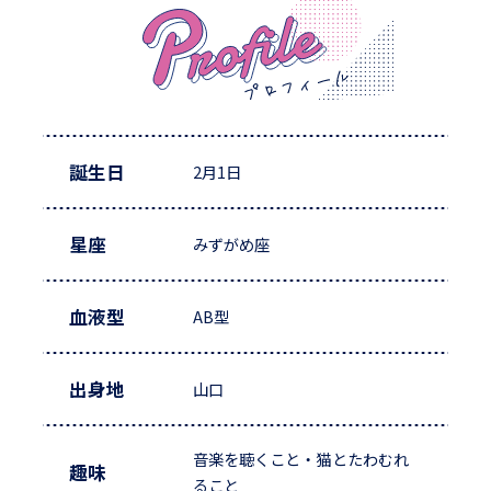
誕生日
2月1日
星座
みずがめ座
血液型
AB型
出身地
山口
音楽を聴くこと・猫とたわむれ
趣味
ること