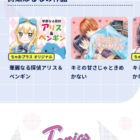
華麗なる探偵アリス＆
キミの甘さじゃときめ
キ
ペンギン
かない
か