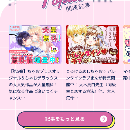
【第5弾】ちゃおプラスオリ
とろける恋しちゃお♡ バレ
マ
ジナル＆ちゃおデラックス
ンタインラブまんが特集開
売
の大人気作品が大量無料！
催中！ 大木真白先生『同級
気になる作品に追いつくチ
生と恋する方法』他、大人
ャンス…
気作…
記事をもっと見る