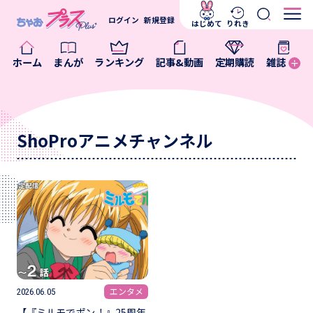
ログイン
新規登録
はじめて
りれき
ホーム
まんが
ランキング
記事&動画
定期購読
雑誌
ShoProアニメチャンネル
エンタメ
2026.06.05
【『ミルモでポン！』25周年