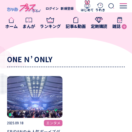
ログイン
新規登録
はじめて
りれき
ホーム
まんが
ランキング
記事&動画
定期購読
雑誌
ONE Ｎ’ ONLY
エンタメ
2025.09.18
EBiDANの大人気ボーイズグ