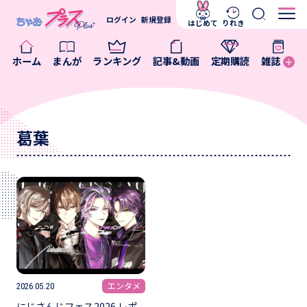
ログイン
新規登録
はじめて
りれき
ホーム
まんが
ランキング
記事&動画
定期購読
雑誌
葛葉
エンタメ
2026.05.20
にじさんじフェス2026 レポ