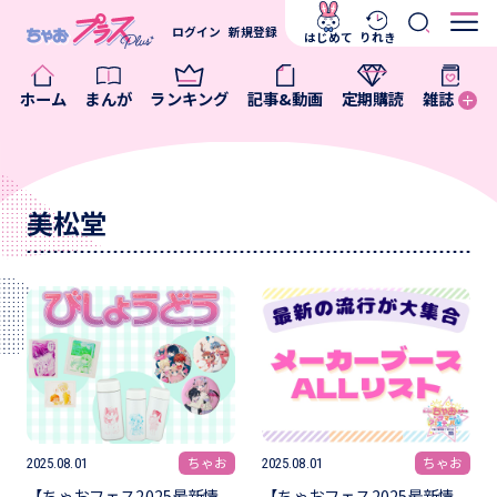
ログイン
新規登録
はじめて
りれき
ホーム
まんが
ランキング
記事&動画
定期購読
雑誌
美松堂
ちゃお
ちゃお
2025.08.01
2025.08.01
【ちゃおフェス2025最新情
【ちゃおフェス2025最新情