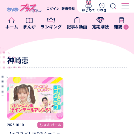
ログイン
新規登録
はじめて
りれき
ホーム
まんが
ランキング
記事&動画
定期購読
雑誌
神崎恵
ちゃおガール
2025.10.10
【オススメ】IVEのウォニョ