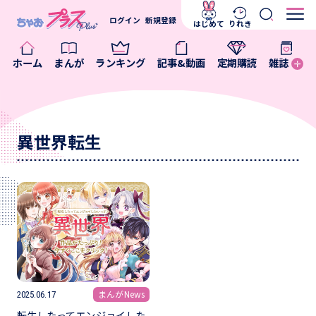
ログイン
新規登録
はじめて
りれき
ホーム
まんが
ランキング
記事&動画
定期購読
雑誌
異世界転生
まんがNews
2025.06.17
転生したってエンジョイした