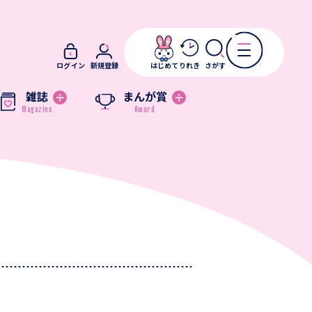
ログイン
新規登録
はじめて
りれき
さがす
雑誌
まんが賞