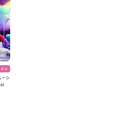
ンタメ
ューシ
al